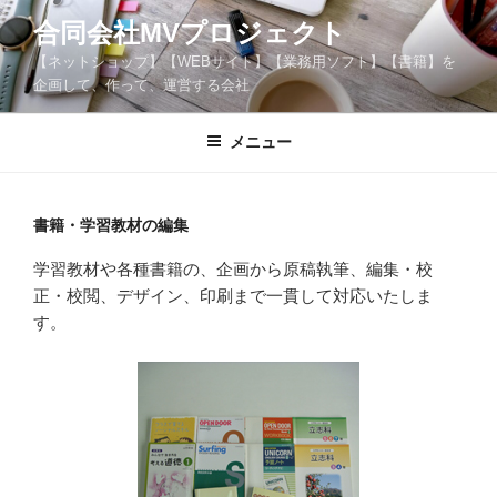
コ
合同会社MVプロジェクト
ン
【ネットショップ】【WEBサイト】【業務用ソフト】【書籍】を
テ
企画して、作って、運営する会社
ン
ツ
メニュー
へ
ス
キ
ッ
書籍・学習教材の編集
プ
学習教材や各種書籍の、企画から原稿執筆、編集・校
正・校閲、デザイン、印刷まで一貫して対応いたしま
す。